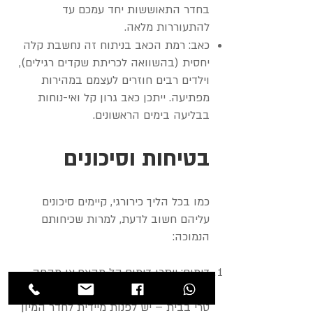
בחדר התאוששות יחד עמכם עד
להתעוררות מלאה.
כאב: רמת הכאב בניתוח זה נחשבת קלה
יחסית (בהשוואה לכריתת שקדים רגילים),
וילדים רבים חוזרים לעצמם במהירות
מפתיעה. ייתכן כאב גרון קל ואי-נוחות
בבליעה בימים הראשונים.
בטיחות וסיכונים
כמו בכל הליך כירורגי, קיימים סיכונים
עליהם חשוב לדעת, למרות שכיחותם
הנמוכה:
דימום: ייתכן דימום קל מהאף או מהפה
מיד לאחר הניתוח. בכל מקרה של דימום
טרי בבית – יש לפנות מיידית לחדר המיון