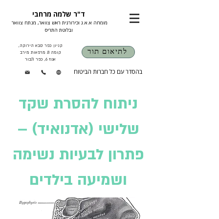
ד"ר שלמה מרחבי
מומחה א.א.ג וכירורגית ראש צוואר, מנתח צוואר
ובלוטת התריס
קניון כפר סבא הירוקה,
לתיאום תור
קומה 8. מרפאות מירב
אגוז 6, כפר תבור
בהסדר עם כל חברות הביטוח
ניתוח להסרת שקד
שלישי (אדנואיד) –
פתרון לבעיות נשימה
ושמיעה בילדים