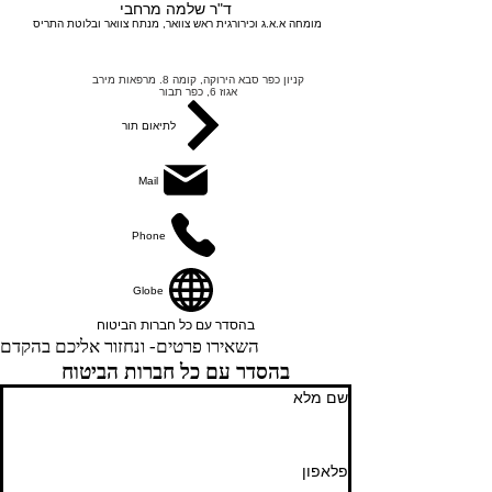
ד"ר שלמה מרחבי
מומחה א.א.ג וכירורגית ראש צוואר, מנתח צוואר ובלוטת התריס
קניון כפר סבא הירוקה, קומה 8. מרפאות מירב
אגוז 6, כפר תבור
לתיאום תור
Mail
Phone
Globe
בהסדר עם כל חברות הביטוח
השאירו פרטים- ונחזור אליכם בהקדם
בהסדר עם כל חברות הביטוח
שם מלא
פלאפון