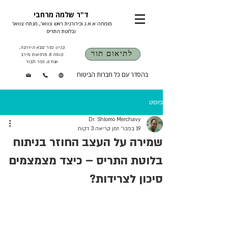
ד"ר שלמה מרחבי
מומחה א.א.ג וכירורגית ראש צוואר, מנתח צוואר
ובלוטת התריס
קניון כפר סבא הירוקה,
לתיאום תור
קומה 8. מרפאות מירב
אגוז 6, כפר תבור
בהסדר עם כל חברות הביטוח
פוסט
Dr. Shlomo Merchavy
19 בפבר׳
זמן קריאה 3 דקות
שמירה על העצב החוזר בניתוח
בלוטת התריס – כיצד מצמצמים
סיכון לצרידות?