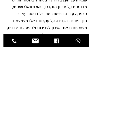
שמירה על העצב החוזר בניתוח בלוטת התריס 
מבוססת על תכנון מוקדם, זיהוי ויזואלי שיטתי, 
טכניקה עדינה ושימוש מושכל בניטור עצבי 
תוך־ניתוחי. הקפדה על עקרונות אלו מצמצמת 
משמעותית את הסיכון לצרידות ולפגיעה תפקודית, 
ותורמת לבטיחות הניתוח ולשימור איכות החיים 
של המטופלים.
המידע המובא במאמר זה נועד להרחיב את הידע 
ואינו מחליף ייעוץ רפואי אישי.
פוסטים אחרונים
הצג הכול