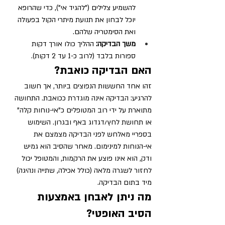
להשמיע צלילים ("להגיד אי"), כדי שהרופא 
יוכל לבחון את תנועת מיתרי הקול בפעולה 
ואת הסימטריה שלהם.
משך הבדיקה:
 ההליך כולו אורך דקות 
ספורות בלבד (לרוב כ-1 עד 2 דקות).
האם הבדיקה כואבת?
זהו אחד החששות הנפוצים ביותר, אך חשוב 
להרגיע: הבדיקה אינה מוגדרת ככואבת. התחושה 
מתוארת על ידי רוב המטופלים כ"אי-נוחות קלה" 
או תחושת לחץ/דגדוג באף ובגרון. השימוש 
בספריי מאלחש לפני הבדיקה מצמצם את 
אי-הנוחות למינימום. מאחר שהסיב הוא גמיש 
ודק, הוא אינו פוצע את הרקמות, והמטופל יכול 
לחזור לשגרה מלאה (כולל אכילה, שתייה ונהיגה) 
מיד בתום הבדיקה.
מה ניתן לאבחן באמצעות 
הסיב האופטי?