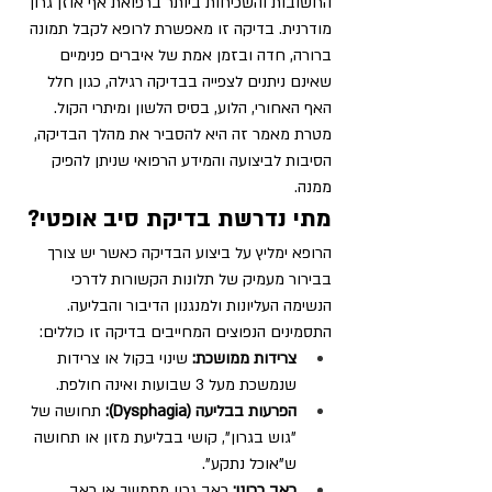
החשובות והשכיחות ביותר ברפואת אף אוזן גרון 
מודרנית. בדיקה זו מאפשרת לרופא לקבל תמונה 
ברורה, חדה ובזמן אמת של איברים פנימיים 
שאינם ניתנים לצפייה בבדיקה רגילה, כגון חלל 
האף האחורי, הלוע, בסיס הלשון ומיתרי הקול. 
מטרת מאמר זה היא להסביר את מהלך הבדיקה, 
הסיבות לביצועה והמידע הרפואי שניתן להפיק 
ממנה.
מתי נדרשת בדיקת סיב אופטי?
הרופא ימליץ על ביצוע הבדיקה כאשר יש צורך 
בבירור מעמיק של תלונות הקשורות לדרכי 
הנשימה העליונות ולמנגנון הדיבור והבליעה. 
התסמינים הנפוצים המחייבים בדיקה זו כוללים:
צרידות ממושכת:
 שינוי בקול או צרידות 
שנמשכת מעל 3 שבועות ואינה חולפת.
הפרעות בבליעה (Dysphagia):
 תחושה של 
"גוש בגרון", קושי בבליעת מזון או תחושה 
ש"אוכל נתקע".
כאב כרוני:
 כאב גרון מתמשך או כאב 