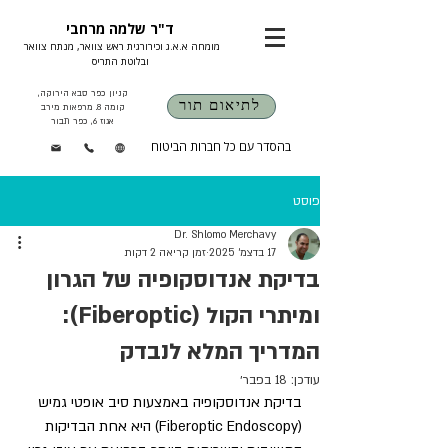
ד"ר שלמה מרחבי
מומחה א.א.ג וכירורגית ראש צוואר, מנתח צוואר
ובלוטת התריס
קניון כפר סבא הירוקה,
לתיאום תור
קומה 8. מרפאות מירב
אגוז 6, כפר תבור
בהסדר עם כל חברות הביטוח
פוסט
Dr. Shlomo Merchavy
17 בדצמ׳ 2025
זמן קריאה 2 דקות
בדיקת אנדוסקופיה של הגרון
ומיתרי הקול (Fiberoptic):
המדריך המלא לנבדק
עודכן:
18 בפבר׳
בדיקת אנדוסקופיה באמצעות סיב אופטי גמיש 
(Fiberoptic Endoscopy) היא אחת הבדיקות 