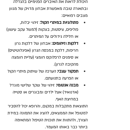
היכולת לראות את האיברים הפנימיים בהגדלה 
ובתאורה טובה מאפשרת אבחון מדויק של מגוון 
מצבים רפואיים:
פתולוגיות במיתרי הקול:
 זיהוי יבלות, 
פוליפים, ציסטות, בצקות (למשל עקב עישון) 
או חלילה גידולים על המיתרים.
דלקות וזיהומים:
 אבחון של דלקות גרון 
חריפות, דלקת במכסה הגרון (אפיגלוטיטיס) 
או סימנים לרפלוקס חומצי (עליית חומצה 
מהקיבה לגרון).
תפקוד עצבי:
 הערכה של שיתוק מיתרי הקול 
או הפרעה בתנועתם.
מבנה אנטומי:
 זיהוי של שקד שלישי מוגדל 
(אדנואיד) אצל ילדים ומבוגרים או סטייה 
במחיצת האף.
התוצאות מתקבלות במקום, והרופא יכול להסביר 
למטופל את הממצאים, להציג את התמונה במידת 
הצורך, ולהתוות את תוכנית הטיפול המתאימה 
ביותר כבר באותו המעמד.