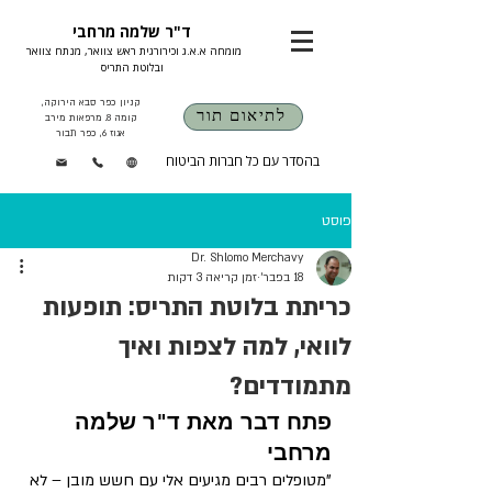
ד"ר שלמה מרחבי
מומחה א.א.ג וכירורגית ראש צוואר, מנתח צוואר
ובלוטת התריס
קניון כפר סבא הירוקה,
לתיאום תור
קומה 8. מרפאות מירב
אגוז 6, כפר תבור
בהסדר עם כל חברות הביטוח
פוסט
Dr. Shlomo Merchavy
18 בפבר׳
זמן קריאה 3 דקות
כריתת בלוטת התריס: תופעות
לוואי, למה לצפות ואיך
מתמודדים?
פתח דבר מאת ד"ר שלמה 
מרחבי
"מטופלים רבים מגיעים אלי עם חשש מובן – לא 