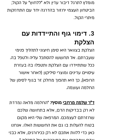
מומלץ לתרגל דיבור עדין ולא "ללחוץ" על הקול; 
הביטחון העצמי יחזור בהדרגה יחד עם התחזקות 
מיתרי הקול.
3. דימוי גוף והתיידדות עם 
הצלקת
הצלקת בצוואר היא סימן חיצוני לתהליך פנימי 
שעברתם. אל תחששו להסתכל עליה ולטפל בה. 
ככל שתתיידדו עם הצלקת ותטפלו בה בעזרת 
עיסויים עדינים ומוצרי סיליקון (לאחר אישור 
הרופא), כך היא תהפוך מחלק זר בגוף לסימן של 
החלמה ועוצמה.
ד"ר שלמה מרחבי
 מוסיף:
 "החלמה מלאה נמדדת 
לא רק בבדיקות הדם, אלא בתחושה שלכם 
שחזרתם לעצמכם. המרפאה שלי היא מקום 
בטוח להעלות בו גם את החששות האלו. אנחנו 
כאן כדי ללוות אתכם לא רק ככירורגים, אלא כבני 