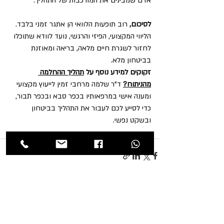
אדם שמבינים את המורכבות של התהליך."
לסיכום,
 רוב תופעות הלוואי הן אתגר זמני בלבד. 
הליווי המקצועי, הפיזי והרגשי, נועד לוודא שתוכלו 
לחזור לשגרת חיים מלאה, בריאה ומאוזנת 
בביטחון מלא.
זקוקים למידע נוסף על 
תהליך ההחלמה 
מהניתוח?
 ד"ר שלמה מרחבי זמין לייעוץ מקצועי 
ומענה אישי במרפאותיו בכפר סבא ובכפר תבור, 
כדי לסייע לכם לעבור את התהליך בביטחון 
ובשקט נפשי.
פוסטים אחרונים
הצג הכול