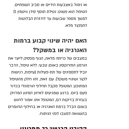
או נימול באצבעות הידיים או סביב השפתיים. 
הטיפול הוא פשוט: נטילת תוסף סידן וויטמין D 
למשך מספר שבועות עד לחזרת הבלוטות 
לתפקוד מלא.
האם יהיה שינוי קבוע ברמות 
האנרגיה או במשקל?
במצבים של כריתה מלאה, הגוף מפסיק לייצר את 
הורמון התירוקסין באופן טבעי. ללא טיפול, הדבר 
יוביל לתסמינים של תת-פעילות (עייפות, רגישות 
לקור ושינויי משקל). עם זאת, זהו חלק מהטיפול 
המתוכנן: המטופל מקבל תחליף הורמונלי בכדור 
פעם ביום. ברגע שמגיעים לאיזון המינון המדויק 
בעזרת בדיקות דם, המטופל אינו אמור לחוש 
בשום הבדל ברמת האנרגיה או בחילוף החומרים 
בהשוואה למצבו לפני הניתוח.
ההיבט הרגשי: כך תתכוננו 